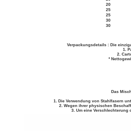
20
25
25
30
30
Verpackungsdetails
: Die einzi
1. P
2. Cart
* Nettogewi
Das Misch
1. Die Verwendung von Stahlfasern unt
2. Wegen ihrer physischen Beschaff
3. Um eine Verschlechterung 