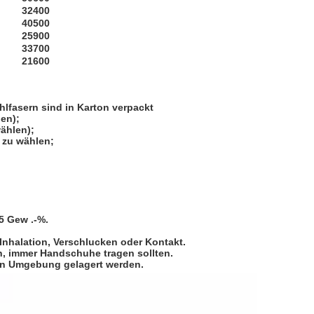
32400
40500
25900
33700
21600
hlfasern sind in Karton verpackt
len);
wählen);
e zu wählen;
5 Gew .-%.
Inhalation, Verschlucken oder Kontakt.
n, immer Handschuhe tragen sollten.
nen Umgebung gelagert werden.