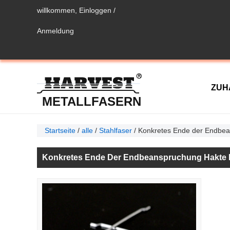
willkommen,
Einloggen
/
Anmeldung
ZUH
METALLFASERN
Startseite
/
alle
/
Stahlfaser
/
Konkretes Ende der Endbean
KON
Konkretes Ende Der Endbeanspruchung Hakte Ka