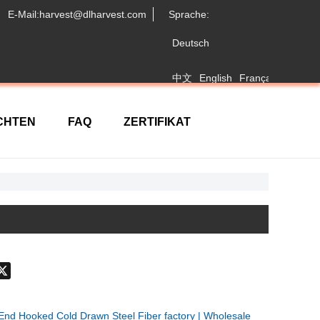
E-Mail:harvest@dlharvest.com
Sprache:
Deutsch
中文
English
Français
日本語
CHTEN
FAQ
ZERTIFIKAT
don
hatsApp
X
nd Hooked Cold Drawn Steel Fiber factory | Wholesale