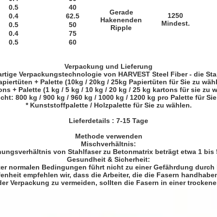
0.5
40
Gerade
1250
0.4
62.5
Hakenenden
Mindest.
0.5
50
Ripple
0.4
75
0.5
60
Verpackung und Lieferung
gartige Verpackungstechnologie von HARVEST Steel Fiber - die Sta
apiertüten + Palette (10kg / 20kg / 25kg Papiertüten für Sie zu wäh
ons + Palette (1 kg / 5 kg / 10 kg / 20 kg / 25 kg kartons für sie zu 
cht: 800 kg / 900 kg / 960 kg / 1000 kg / 1200 kg pro Palette für Si
* Kunststoffpalette / Holzpalette für Sie zu wählen.
Lieferdetails
: 7-15 Tage
Methode verwenden
Mischverhältnis:
ungsverhältnis von Stahlfaser zu Betonmatrix beträgt etwa 1 bis 
Gesundheit & Sicherheit:
er normalen Bedingungen führt nicht zu einer Gefährdung durch 
enheit empfehlen wir, dass die Arbeiter, die die Fasern handhabe
der Verpackung zu vermeiden, sollten die Fasern in einer trocke