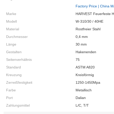
Factory Price | China M
Marke
HARVEST Feuerfeste He
Modell
W-310/30 / 40HE
Material
Rostfreier Stahl
Durchmesser
0,4 mm
Länge
30 mm
Gestalten
Hakenenden
Seitenverhältnis
75
Standard
ASTM A820
Kreuzung
Kreisförmig
Zerreißfestigkeit
1250-1450Mpa
Farbe
Metallisch
Port
Dalian
Zahlungsmittel
L/C, T/T