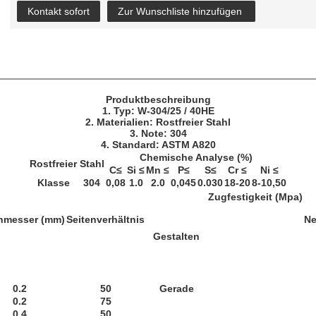
Kontakt sofort
Zur Wunschliste hinzufügen
Produktbeschreibung
1. Typ: W-304/25 / 40HE
2. Materialien: Rostfreier Stahl
3. Note: 304
4. Standard: ASTM A820
Chemische Analyse (%)
Rostfreier Stahl
C≤
Si ≤
Mn ≤
P≤
S≤
Cr ≤
Ni ≤
Klasse
304
0,08
1.0
2.0
0,045
0.030
18-20
8-10,50
Zugfestigkeit (Mpa)
hmesser (mm)
Seitenverhältnis
Ne
Gestalten
0.2
50
Gerade
0.2
75
0.4
50