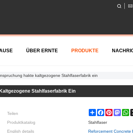
AUSE
ÜBER ERNTE
PRODUKTE
NACHRI
spruchung hakte kaltgezogene Stahlfaserfabrik ein
TAKTIERE UNS
ltgezogene Stahlfaserfabrik Ein
Teilen
Share
Facebook
Pinterest
Masto
W
Produktkatalog
Stahlfaser
English details
Reforcement Concrete E