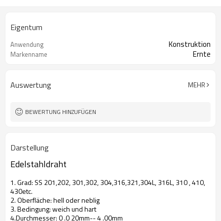
Eigentum
Konstruktion
Anwendung
Ernte
Markenname
Auswertung
MEHR
BEWERTUNG HINZUFÜGEN
Darstellung
Edelstahldraht
1. Grad: SS 201,202,
301,302,
304,316,321,304L, 316L, 310
, 410,
430etc.
2. Oberfläche: hell oder neblig
3. Bedingung: weich und hart
4.Durchmesser: 0
.0
20mm--
4
.00mm